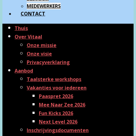
MEDEWERKERS
CONTACT
Thuis
Over Vitaal
Onze missie
Onze visie
Privacyverklaring
Aanbod
Taalsterke workshops
Vakanties voor iedereen
Paaspret 2026
Mee Naar Zee 2026
Fun Kicks 2026
Next Level 2026
Inschrijvingsdocumenten