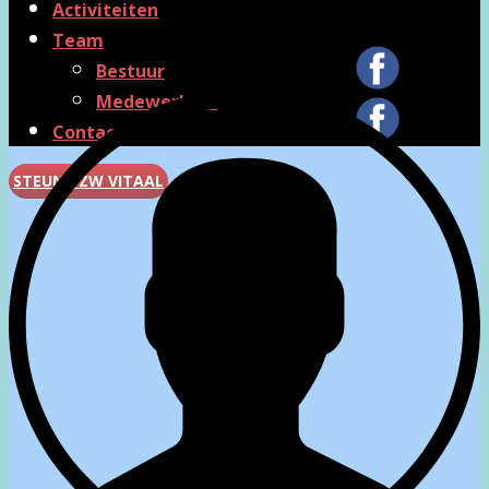
Activiteiten
Team
Bestuur
Medewerkers
Contact
STEUN VZW VITAAL