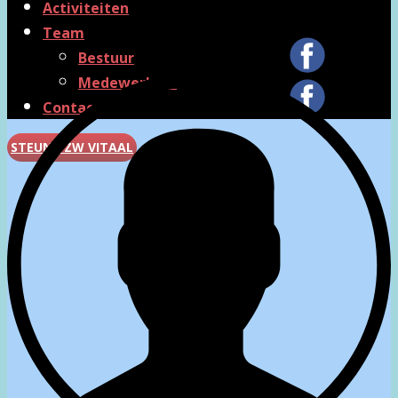
Activiteiten
Team
Bestuur
Medewerkers
Contact
STEUN VZW VITAAL