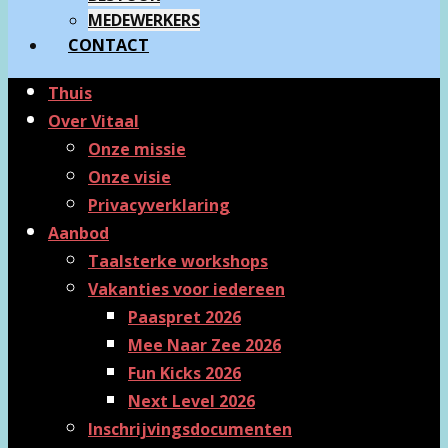
MEDEWERKERS
CONTACT
Thuis
Over Vitaal
Onze missie
Onze visie
Privacyverklaring
Aanbod
Taalsterke workshops
Vakanties voor iedereen
Paaspret 2026
Mee Naar Zee 2026
Fun Kicks 2026
Next Level 2026
Inschrijvingsdocumenten